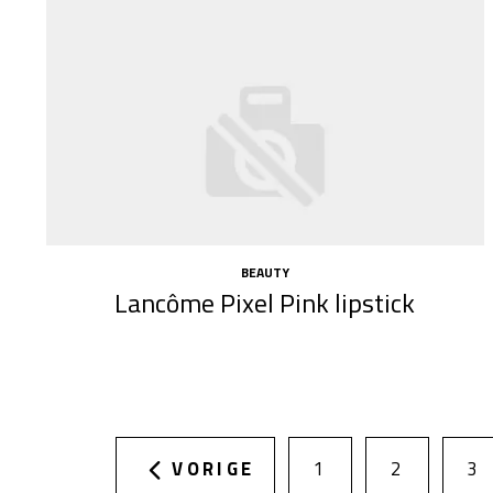
BEAUTY
Lancôme Pixel Pink lipstick
VORIGE
1
2
3