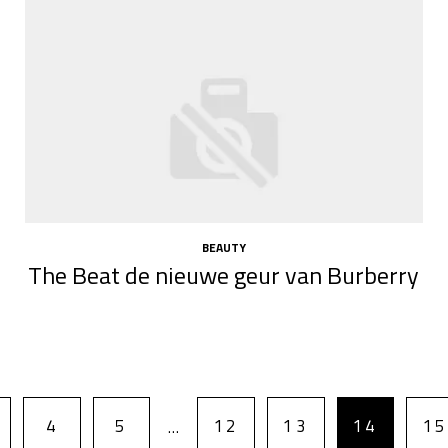
BEAUTY
The Beat de nieuwe geur van Burberry
4
5
12
13
14
15
…