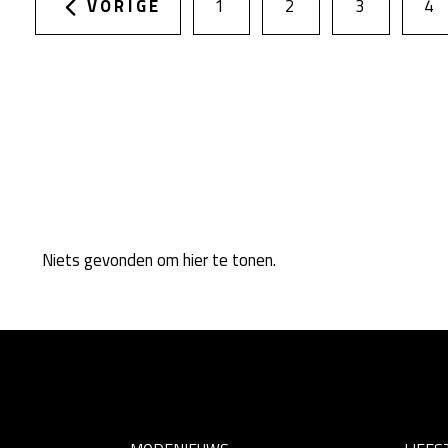
VORIGE
1
2
3
4
Niets gevonden om hier te tonen.