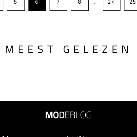
5
6
7
8
24
25
…
MEEST GELEZEN