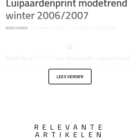
Luipaardenprint modetrend
winter 2006/2007
MODETRENDS
19 JAAR GELEDEN
DOOR
MODE MODEBLOG
Naast de
gothic look
is er deze winter nog een trend
waarvan ik even moest huiveren, de luipaardenprint.
Ik weet niet van welke trend ik in eerste instantie
LEES VERDER
meer schrok. Maar zoals bij de gothic look al het geval
was en zo ook bij de luipaardenprint, het klinkt erger
dan het is.
RELEVANTE
ARTIKELEN