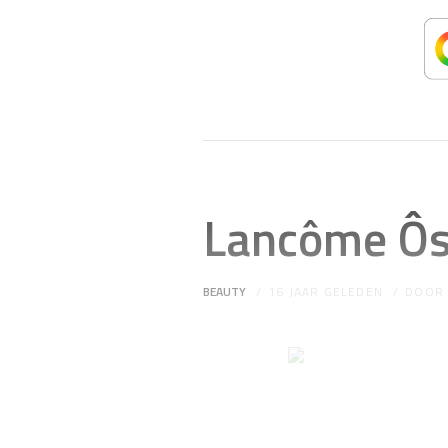
Lancôme Ôsc
BEAUTY
16 JAAR GELEDEN
DOO