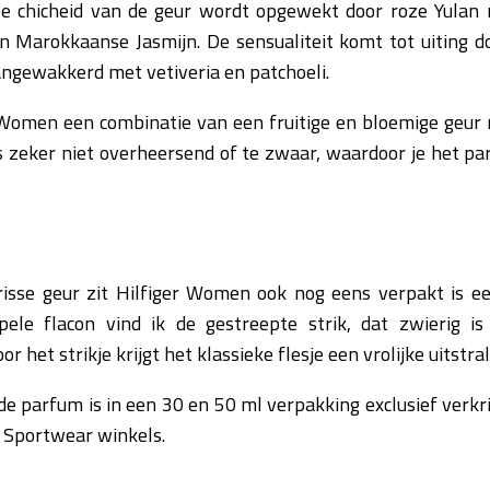
e chicheid van de geur wordt opgewekt door roze Yulan 
en Marokkaanse Jasmijn. De sensualiteit komt tot uiting d
ngewakkerd met vetiveria en patchoeli.
r Women een combinatie van een fruitige en bloemige geur
s zeker niet overheersend of te zwaar, waardoor je het p
risse geur zit Hilfiger Women ook nog eens verpakt is een 
ele flacon vind ik de gestreepte strik, dat zwierig i
or het strikje krijgt het klassieke flesje een vrolijke uitstral
e parfum is in een 30 en 50 ml verpakking exclusief verkri
 Sportwear winkels.