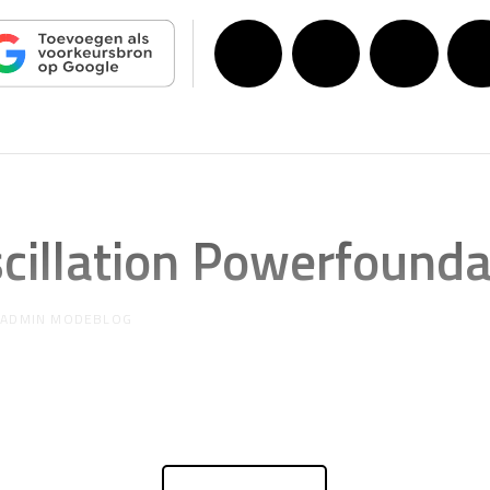
illation Powerfounda
R
ADMIN MODEBLOG