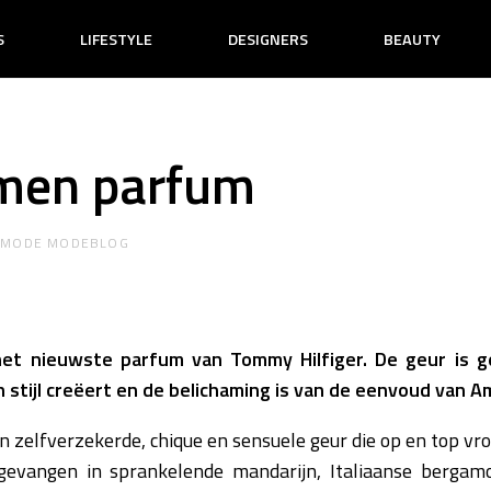
S
LIFESTYLE
DESIGNERS
BEAUTY
omen parfum
R
MODE MODEBLOG
het nieuwste parfum van Tommy Hilfiger. De geur is g
n stijl creëert en de belichaming is van de eenvoud van 
 zelfverzekerde, chique en sensuele geur die op en top vrou
evangen in sprankelende mandarijn, Italiaanse bergamo