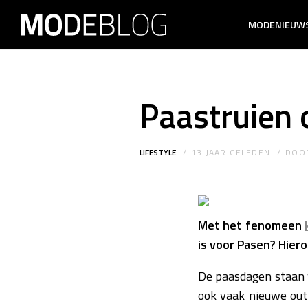
MODENIEUW
Paastruien o
LIFESTYLE
13 JAAR GELEDEN
DOO
Met het fenomeen
is voor Pasen? Hiero
De paasdagen staan w
ook vaak nieuwe outf