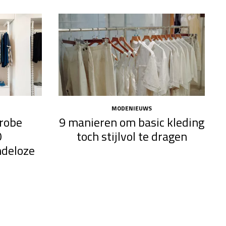
MODENIEUWS
robe
9 manieren om basic kleding
0
toch stijlvol te dragen
ndeloze