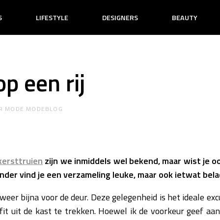
S
LIFESTYLE
DESIGNERS
BEAUTY
p een rij
R
MODE MODEBLOG
kersttruien
zijn we inmiddels wel bekend, maar wist je oo
nder vind je een verzameling leuke, maar ook ietwat bela
eer bijna voor de deur. Deze gelegenheid is het ideale ex
it uit de kast te trekken. Hoewel ik de voorkeur geef aan