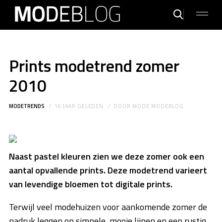
Prints modetrend zomer
2010
MODETRENDS
16 JAAR GELEDEN
DOOR
MODE MODEBLOG
Naast pastel kleuren zien we deze zomer ook een
aantal opvallende prints. Deze modetrend varieert
van levendige bloemen tot digitale prints.
Terwijl veel modehuizen voor aankomende zomer de
nadruk leggen op simpele, mooie lijnen en een rustig