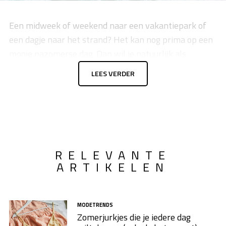
Een midweek of weekend naar een vakantiepark of
een dagje naar het strand? Het kan nog prima op een
mooie nazomerse dag. Dan wil je natuurlijk als
modebewuste vrouw goed voor de dag komen. Zolang
LEES VERDER
de temperaturen het toelaten, kan de bikini nog
gewoon regelmatig uit de kast gehaald worden. Dit
seizoen zijn ze er werkelijk in alle kleuren van de
regenboog. Met name de felle kleuren voeren de
boventoon.
RELEVANTE
ARTIKELEN
MODETRENDS
Zomerjurkjes die je iedere dag