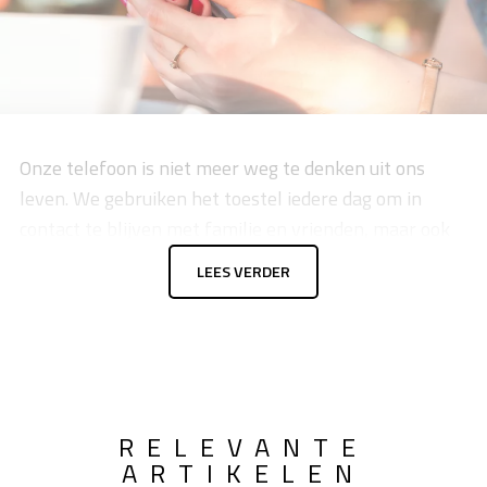
Onze telefoon is niet meer weg te denken uit ons
leven. We gebruiken het toestel iedere dag om in
contact te blijven met familie en vrienden, maar ook
voor vermaak. Even een filmpje op YouTube of Tik Tok
LEES VERDER
kijken als je moet wachten? We zien het allemaal om
ons heen gebeuren, maar welke telefoon kun je nu
het beste aanschaffen? In dit artikel vertellen we je
meer over de vele voordelen van een Samsung
telefoon. Ben je benieuwd? Lees dan snel verder!
RELEVANTE
ARTIKELEN