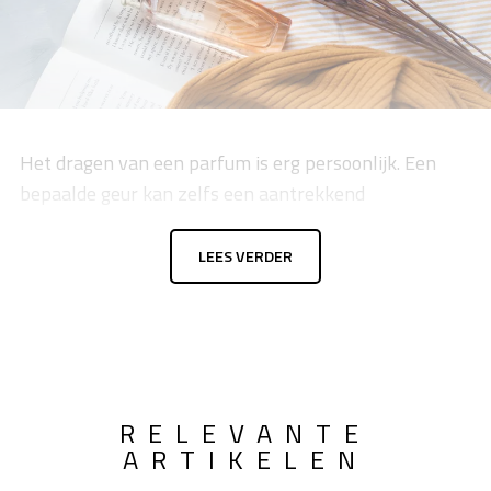
Het dragen van een parfum is erg persoonlijk. Een
bepaalde geur kan zelfs een aantrekkend
LEES VERDER
RELEVANTE
ARTIKELEN