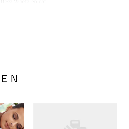
ttega Veneta en dat
 tas koopt.
LEN