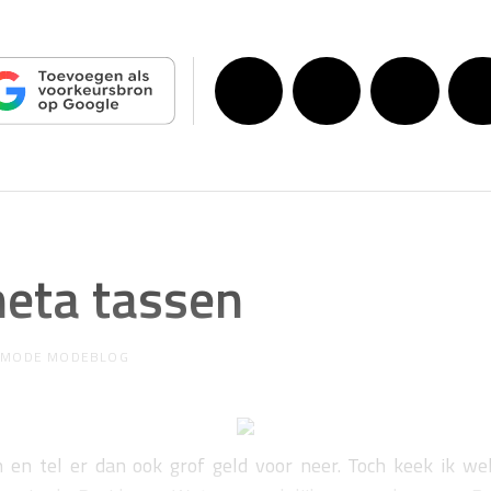
eta tassen
R
MODE MODEBLOG
 en tel er dan ook grof geld voor neer. Toch keek ik wel