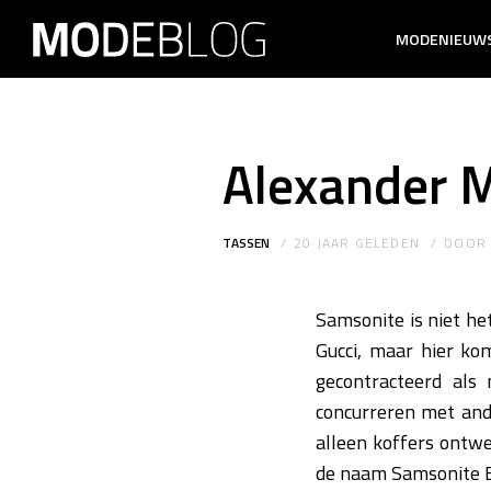
MODENIEUW
Alexander M
TASSEN
20 JAAR GELEDEN
DOO
Samsonite is niet he
Gucci, maar hier ko
gecontracteerd als
concurreren met and
alleen koffers ontwe
de naam Samsonite B