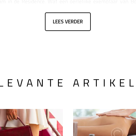
m in de Residence. Wat een oerlelijke exemplaar van Bo
die prijs mag je toch verwachten dat je een plaatje van een
LEES VERDER
LEVANTE ARTIKE