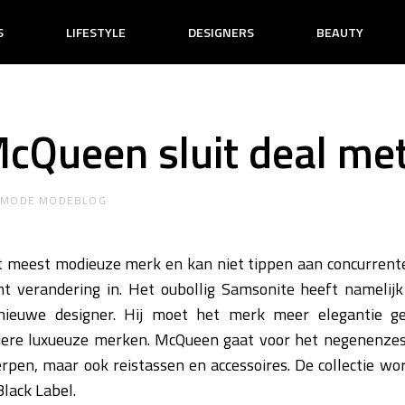
S
LIFESTYLE
DESIGNERS
BEAUTY
cQueen sluit deal me
R
MODE MODEBLOG
t meest modieuze merk en kan niet tippen aan concurrente
mt verandering in. Het oubollig Samsonite heeft nameli
 nieuwe designer. Hij moet het merk meer elegantie g
ere luxueuze merken. McQueen gaat voor het negenenzestig
rpen, maar ook reistassen en accessoires. De collectie wo
lack Label.