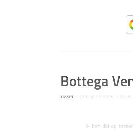
Bottega Ven
TASSEN
20 JAAR GELEDEN
DOO
Ik ben dol op tassen