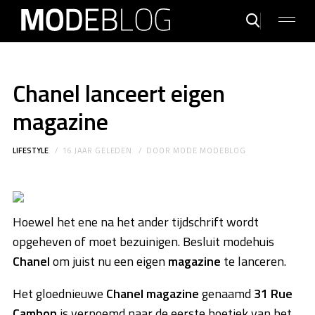
Chanel lanceert eigen
magazine
LIFESTYLE
16 JAAR GELEDEN
DOOR
MODE MODEBLOG
Hoewel het ene na het ander tijdschrift wordt
opgeheven of moet bezuinigen. Besluit modehuis
Chanel
om juist nu een eigen
magazine
te lanceren.
Het gloednieuwe
Chanel magazine
genaamd
31 Rue
Cambon
is vernoemd naar de eerste boetiek van het