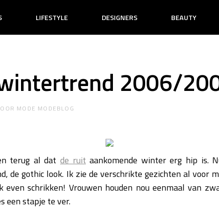
S
LIFESTYLE
DESIGNERS
BEAUTY
 wintertrend 2006/20
DOOR
MODE MODEBLOG
en terug al dat
de ruit
aankomende winter erg hip is. Nu
, de gothic look. Ik zie de verschrikte gezichten al voor m
ok even schrikken! Vrouwen houden nou eenmaal van zwar
 een stapje te ver.