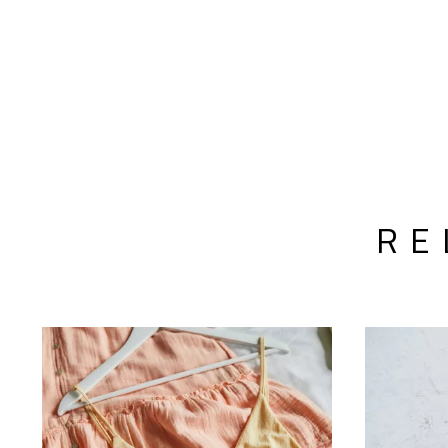
winter veel gaan zie
RE