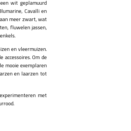
t een wit geplamuurd
lumarine, Cavalli en
d aan meer zwart, wat
ten, fluwelen jassen,
enkels.
uizen en vleermuizen.
nde accessoires. Om de
hele mooie exemplaren
aarzen en laarzen tot
 experimenteren met
urrood.