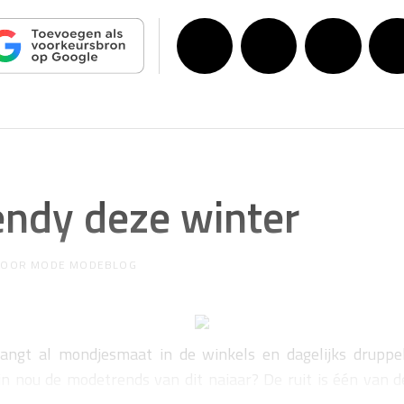
rendy deze winter
DOOR
MODE MODEBLOG
hangt al mondjesmaat in de winkels en dagelijks drupp
n nou de modetrends van dit najaar? De ruit is één van d