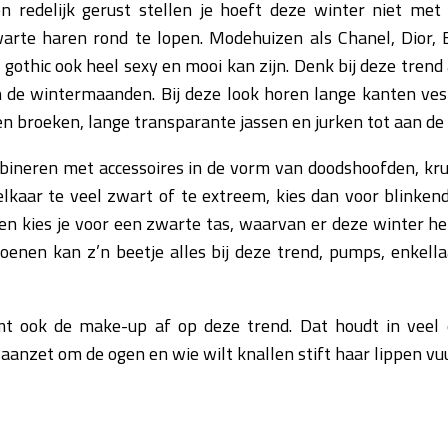
n redelijk gerust stellen je hoeft deze winter niet me
arte haren rond te lopen. Modehuizen als Chanel, Dior, B
t gothic ook heel sexy en mooi kan zijn. Denk bij deze tren
 in de wintermaanden. Bij deze look horen lange kanten ves
en broeken, lange transparante jassen en jurken tot aan de 
mbineren met accessoires in de vorm van doodshoofden, kr
j elkaar te veel zwart of te extreem, kies dan voor blinke
aken kies je voor een zwarte tas, waarvan er deze winter 
hoenen kan z’n beetje alles bij deze trend, pumps, enkell
emt ook de make-up af op deze trend. Dat houdt in veel
 aanzet om de ogen en wie wilt knallen stift haar lippen vu