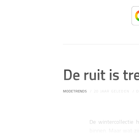
De ruit is t
MODETRENDS
20 JAAR GELEDEN
De wintercollectie 
binnen. Maar wat zij