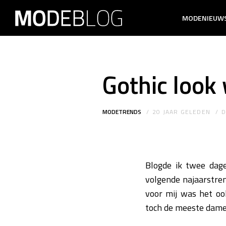
MODENIEUW
Gothic look
MODETRENDS
20 JAAR GELEDEN
Blogde ik twee dag
volgende najaarstrend
voor mij was het o
toch de meeste dames