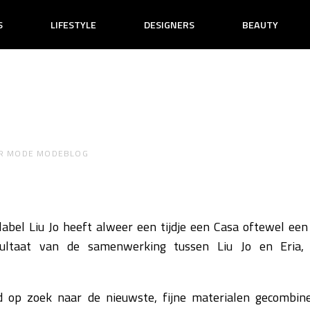
S
LIFESTYLE
DESIGNERS
BEAUTY
R
MODE MODEBLOG
abel Liu Jo heeft alweer een tijdje een Casa oftewel een
resultaat van de samenwerking tussen Liu Jo en Eria
tijd op zoek naar de nieuwste, fijne materialen gecombin