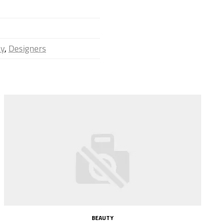
ty
,
Designers
BEAUTY